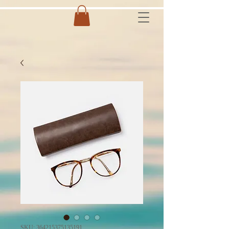
SKU: 364215375135191